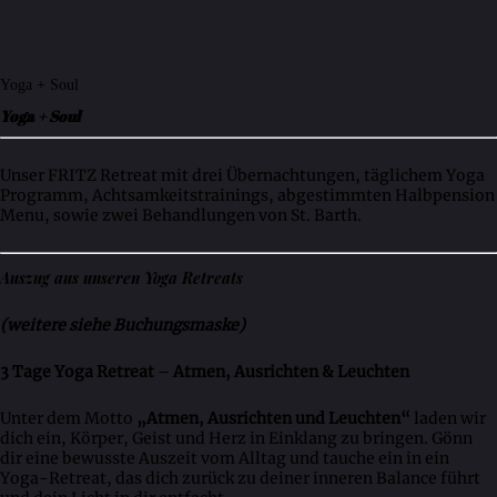
Yoga + Soul
Yoga + Soul
Unser FRITZ Retreat mit drei Übernachtungen, täglichem Yoga
Programm, Achtsamkeitstrainings, abgestimmten Halbpension
Menu, sowie zwei Behandlungen von St. Barth.
Auszug aus unseren Yoga Retreats
(weitere siehe Buchungsmaske)
3 Tage
Yoga Retreat
–
Atmen, Ausrichten & Leuchten
Unter dem Motto
„Atmen, Ausrichten und Leuchten“
laden wir
dich ein, Körper, Geist und Herz in Einklang zu bringen. Gönn
dir eine bewusste Auszeit vom Alltag und tauche ein in ein
Yoga-Retreat, das dich zurück zu deiner inneren Balance führt