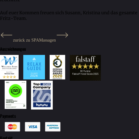
Auf euer Kommen freuen sich Susann, Kristina und das gesamte
Fritz-Team.
zurück zu SPA
Massagen
Auszeichnungen
Payments
Kontakt