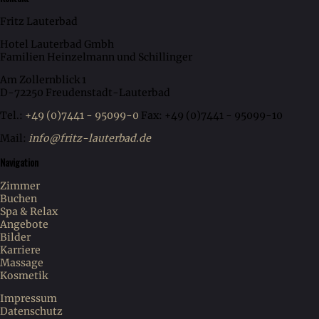
Fritz Lauterbad
Hotel Lauterbad Gmbh
Familien Heinzelmann und Schillinger
Am Zollernblick 1
D-72250 Freudenstadt-Lauterbad
Tel.:
+49 (0)7441 - 95099-0
Fax: +49 (0)7441 - 95099-10
Mail:
info@fritz-lauterbad.de
Navigation
Zimmer
Buchen
Spa & Relax
Angebote
Bilder
Karriere
Massage
Kosmetik
Impressum
Datenschutz