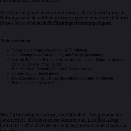
und dein Licht in dir entfacht.
Der Fokus liegt auf bewusster Atmung, klarer Ausrichtung der
Haltungen und dem Erleben deiner eigenen inneren Strahlkraft.
Dieses Retreat ist
auch für Einsteiger bestens geeignet
.
Dich erwarten:
5 angeleitete Yogaeinheiten (je ca.75 Minuten)
Atemübungen zur Entspannung und Energiegewinnung
Zeit für Ruhe und Reflexion in einem geschützten Raum, in dem du
ganz bei dir ankommen darfst
Eine St. Barth Serenity Kopf und Nackenmassage
2x eine vegane Buddhabowl
Kakaozeremonie -Ein Ritual des Ankommens und Verbindens
Reinigung- und Schwitzritual
Was Du mitbringen solltest, sind Offenheit, Neugier und die
Bereitschaft, dir selbst etwas Gutes zu tun. Lass den Alltag
hinter dir, richte dich neu aus und beginne von innen heraus zu
leuchten.