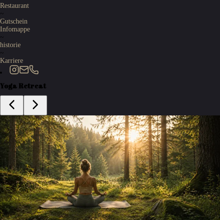
Restaurant
~
Gutschein
Infomappe
~
historie
~
Karriere
Yoga Retreat