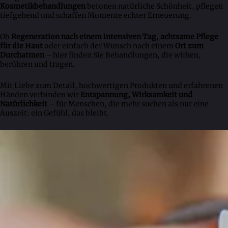
Kosmetikbehandlungen
betonen natürliche Schönheit, pflegen
tiefgehend und schaffen Momente echter Erneuerung.
Ob
Regeneration nach einem intensiven Tag
,
achtsame Pflege
für die Haut
oder einfach der Wunsch nach einem
Ort zum
Durchatmen
– hier finden Sie Behandlungen, die wirken,
berühren und tragen.
Mit Liebe zum Detail, hochwertigen Produkten und erfahrenen
Händen verbinden wir
Entspannung, Wirksamkeit und
Natürlichkeit
– für Menschen, die mehr suchen als nur eine
Auszeit: ein Gefühl, das bleibt.