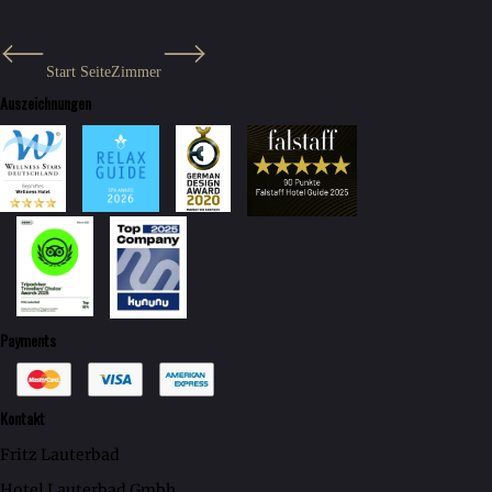
Start Seite
Zimmer
Auszeichnungen
Payments
Kontakt
Fritz Lauterbad
Hotel Lauterbad Gmbh