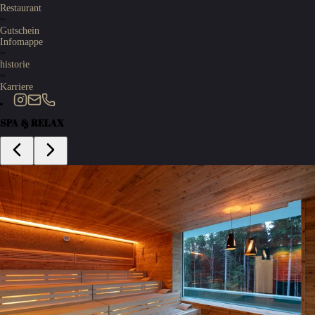
Restaurant
~
Gutschein
Infomappe
~
historie
~
Karriere
SPA & RELAX