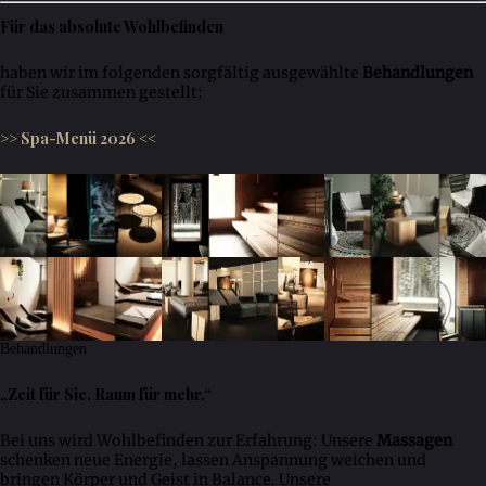
Für das absolute Wohlbefinden
haben wir im folgenden sorgfältig ausgewählte
Behandlungen
für Sie zusammen gestellt:
>> Spa-Menü 2026 <<
Behandlungen
„Zeit für Sie. Raum für mehr.“
Bei uns wird Wohlbefinden zur Erfahrung: Unsere
Massagen
schenken neue Energie, lassen Anspannung weichen und
bringen Körper und Geist in Balance. Unsere