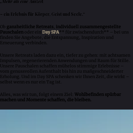
„Mehr als eine Auszei
t
– ein Erlebnis für Körper, Geist und Seele.“
Ob
ganzheitliche Retreats
,
individuell zusammengestellte
Pauschalen
oder ein
Day SPA
** für zwischendurch** – bei uns
finden Sie Angebote, die Entspannung, Inspiration und
Erneuerung verbinden.
Unsere Retreats laden dazu ein, tiefer zu gehen: mit achtsamen
Impulsen, regenerierenden Anwendungen und Raum für Stille.
Unsere Pauschalen schaffen mühelos stimmige Erlebnisse –
vom genussvollen Aufenthalt bis hin zu maßgeschneiderter
Erholung. Und im Day SPA schenken wir Ihnen Zeit, die wirkt –
selbst wenn es nur ein Tag ist.
Alles, was wir tun, folgt einem Ziel:
Wohlbefinden spürbar
machen und Momente schaffen, die bleiben.