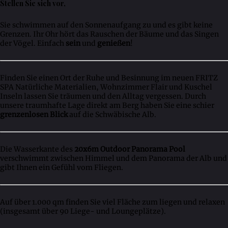
Stellen Sie sich vor,
Sie schwimmen auf den Sonnenaufgang zu und es gibt keine
Grenzen. Ihr Ohr hört das Rauschen der Bäume und das Singen
der Vögel. Einfach
sein
und
genießen
!
Finden Sie einen Ort der Ruhe und Besinnung im neuen FRITZ
SPA Natürliche Materialien, Wohnzimmer Flair und Kuschel
Inseln lassen Sie träumen und den Alltag vergessen. Durch
unsere traumhafte Lage direkt am Berg haben Sie eine schier
grenzenlosen Blick
auf die Schwäbische Alb.
Die Wasserkante des
20x6m Outdoor Panorama Pool
verschwimmt zwischen Himmel und dem Panorama der Alb und
gibt Ihnen ein Gefühl vom Fliegen.
Auf über 1.000 qm finden Sie viel Fläche zum liegen und relaxen
(insgesamt über 90 Liege- und Loungeplätze).