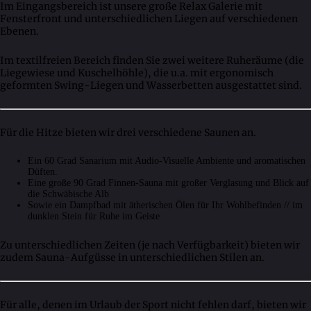
Im Eingangsbereich ist unsere große Relax Galerie mit
Fensterfront und unterschiedlichen Liegen auf verschiedenen
Ebenen.
Im textilfreien Bereich finden Sie zwei weitere Ruheräume (die
Liegewiese und Kuschelhöhle), die u.a. mit ergonomisch
geformten Swing-Liegen und Wasserbetten ausgestattet sind.
Für die Hitze bieten wir drei verschiedene Saunen an.
Ein 60 Grad Sanarium mit Audio-Visuelle Ambiente und aromatischen
Düften.
Eine große 90 Grad Finnen-Sauna mit großer Verglasung und Blick auf
die Schwäbische Alb
Sowie ein Dampfbad mit ätherischen Ölen für Ihr Wohlbefinden // im
dunklen Stein für Ruhe im Geiste
Zu unterschiedlichen Zeiten (je nach Verfügbarkeit) bieten wir
zudem Sauna-Aufgüsse in unterschiedlichen Stilen an.
Für alle, denen im Urlaub der Sport nicht fehlen darf, bieten wir