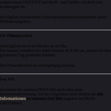
zudem unser FRITZ FIT mit Kraft- und Cardio-Geräten von
technogym an.
Ein täglich wechselndes Fitnessprogramm komplettiert unser
Wellnessangebot.
Die Öffnungszeiten
sind täglich von 8:00 Uhr bis 20:00 Uhr.
Die Saunen schalten wir dabei bereits ab 8 Uhr an, sodass Sie den
gesamten Tag genießen können.
Der Fitnessbereich ist durchgängig nutzbar.
Day SPA
Genießen Sie unseren FRITZ SPA auch ohne eine
Zimmerreservierung. Auf der folgenden Seite finden Sie
alle
Informationen
zu unserem DAY SPA
Angebot im FRITZ
LAUTERBAD