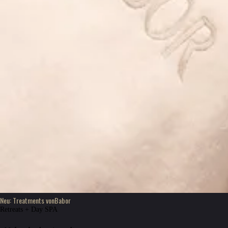
Neu: Treatments von
Babor
Retreats + Day SPA