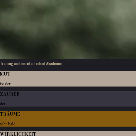
Training and more
Lauterbad Akademie
MUT
ist der
ZAUBER
der
TRÄUME
sehr bald
WIRKLICHKEIT