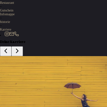
Restaurant
~
Gutschein
Infomappe
~
historie
~
Karriere
Deine Karriere