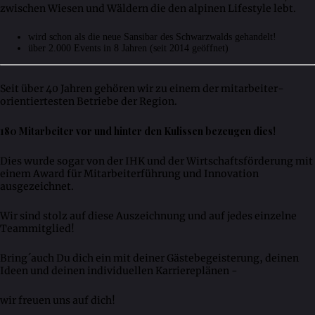
zwischen Wiesen und Wäldern die den alpinen Lifestyle lebt.
wird schon als die neue Sansibar des Schwarzwalds gehandelt!
über 2.000 Events in 8 Jahren (seit 2014 geöffnet)
Seit über 40 Jahren gehören wir zu einem der mitarbeiter-
orientiertesten Betriebe der Region.
180 Mitarbeiter vor und hinter den Kulissen bezeugen dies!
Dies wurde sogar von der IHK und der Wirtschaftsförderung mit
einem Award für Mitarbeiterführung und Innovation
ausgezeichnet.
Wir sind stolz auf diese Auszeichnung und auf jedes einzelne
Teammitglied!
Bring´auch Du dich ein mit deiner Gästebegeisterung, deinen
Ideen und deinen individuellen Karriereplänen -
wir freuen uns auf dich!