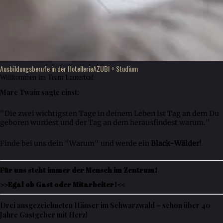
Ausbildungsberufe in der Hotellerie
AZUBI + Studium
Willkommen im Team Lauterbad
Marc Twain sagte einst:
"Die zwei wichtigsten Tage in deinem Leben ist Tag an dem Du
geboren wurdest und der Tag an dem herausfindest warum."
Finde bei uns dein "Warum" und werde ein
Black-Wälder
!
Für uns steht immer der Mensch im Zentrum!
>>Egal ob Gast oder Mitarbeiter!<<
Drei ausgezeichneten Häuser im Schwarzwald – schon über 40
Jahre Gastgeber mit Herz!