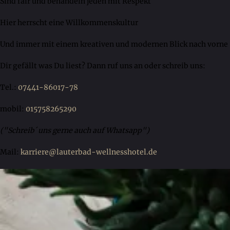
Sind fair und behandeln jeden mit Respekt
Hier herrscht eine Willkommenskultur
Und immer mit einem kreativen und modernen Blick nach vorne
Dir gefällt was Du liest? Dann ruf uns an oder schreib uns:
Tel.:
07441-86017-78
mobil:
015758265290
("Schreib´ uns gerne auch auf Whatsapp")
Mail:
karriere@lauterbad-wellnesshotel.de