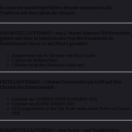
In unserem familiengeführten Betrieb vereinen wir die
Tradition mit dem Spirit der Neuzeit.
DAS HOTEL LAUTERBAD = ein 4-Sterne Superior Wellnesshotel,
gehört seit über 18 Jahren zu den Top Wellnesshotels in
Deutschland (von n-tv auf Platz 1 gewählt).
Ausgezeichnet mit der Bestnote vom Relax-Guide
5 Sterne bei Wellness-Stars
2 Hauben im großen Restaurant-Guide und
FRITZ LAUTERBAD = Urbaner Grossstadtstyle trifft auf den
Charme des Schwarzwalds.
Gewinner des GERMAN DESIGN AWARDS 2020
Gewinner des ICONIC AWARD 2021
GEO ausgezeichnet zu den Top 50 der besten neuen Hotels ins Europa
2020.
BERGHÜTTE LAUTERBAD = eine Event- und Wanderhütte,