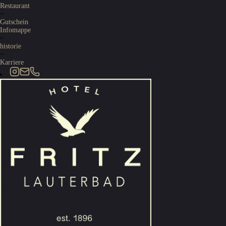
Restaurant
~
Gutschein
Infomappe
~
historie
~
Karriere