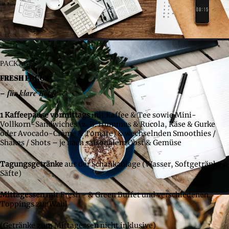
PACKAGES
FRESH FOCUS
– für klare Köpfe
1 Kaffeepause vormittags
mit Kaffee & Tee sowie Mini-
Vollkorn-Sandwiches (z. B. Hummus & Rucola, Käse & Gurke
oder Avocado-Crème & Tomate) & wechselnden Smoothies /
Shakes / Shots – je nach saisonalem Obst & Gemüse
Tagungsgetränke
aus der Schankanlage (Wasser, Softgetränke &
Säfte)
Mittagessen
mit Fresh - & Green Buffet und verschiedenen
Toppings zur Wahl
(Getränke zum Mittagessen nicht inklusive)