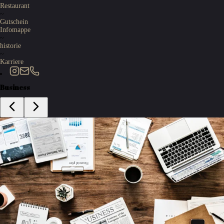
Restaurant
~
Gutschein
Infomappe
~
historie
~
Karriere
Business