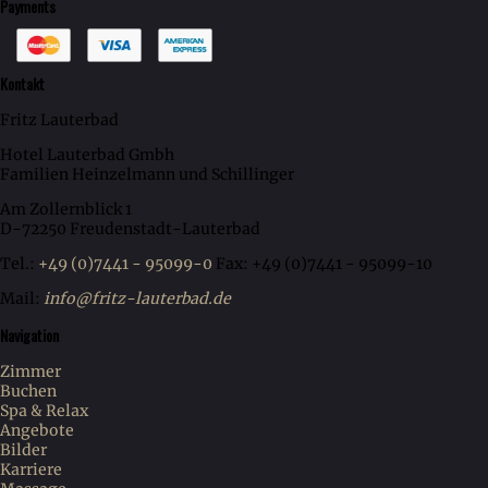
Payments
Kontakt
Fritz Lauterbad
Hotel Lauterbad Gmbh
Familien Heinzelmann und Schillinger
Am Zollernblick 1
D-72250 Freudenstadt-Lauterbad
Tel.:
+49 (0)7441 - 95099-0
Fax: +49 (0)7441 - 95099-10
Mail:
info@fritz-lauterbad.de
Navigation
Zimmer
Buchen
Spa & Relax
Angebote
Bilder
Karriere