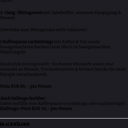
Säfte)
3-Gang-Mittagessen
mit Salatbuffet, warmem Hauptgang &
Dessert
(Getränke zum Mittagessen nicht inklusive)
1 Kaffeepause nachmittags
mit Kaffee & Tee sowie
hausgemachtem Kuchen (vom Blech) & hausgemachten
Müsliriegeln
Zusätzlich bereitgestellt: Ein bunter Obstkorb sowie eine
Auswahl an Nüssen, Trockenfrüchten & kleinen Snacks für neue
Energie zwischendurch.
Preis EUR 86,- pro Person
Auch halbtags buchbar:
Dabei entfällt eine Kaffeepause (vormittags
oder
nachmittags).
Halbtags-Preis EUR 79,- pro Person
BLACKWÄLDER