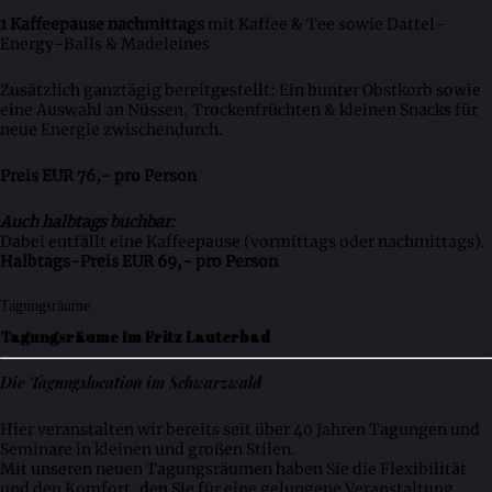
1 Kaffeepause nachmittags
mit Kaffee & Tee sowie Dattel-
Energy-Balls & Madeleines
Zusätzlich ganztägig bereitgestellt: Ein bunter Obstkorb sowie
eine Auswahl an Nüssen, Trockenfrüchten & kleinen Snacks für
neue Energie zwischendurch.
Preis EUR 76,- pro Person
Auch halbtags buchbar:
Dabei entfällt eine Kaffeepause (vormittags oder nachmittags).
Halbtags-Preis EUR 69,- pro Person
Tagungsräume
Tagungsräume Im Fritz Lauterbad
Die Tagungslocation im Schwarzwald
Hier veranstalten wir bereits seit über 40 Jahren Tagungen und
Seminare in kleinen und großen Stilen.
Mit unseren neuen Tagungsräumen haben Sie die Flexibilität
und den Komfort, den Sie für eine gelungene Veranstaltung