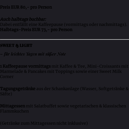
Preis EUR 80,- pro Person
Auch halbtags buchbar:
Dabei entfällt eine Kaffeepause (vormittags oder nachmittags).
Halbtags-Preis EUR 73,- pro Person
SWEET & LIGHT
– für leichtes Tagen mit süßer Note
1 Kaffeepause vormittags
mit Kaffee & Tee, Mini-Croissants mit
Marmelade & Pancakes mit Toppings sowie einer Sweet Milk
Corner
Tagungsgetränke
aus der Schankanlage (Wasser, Softgetränke &
Säfte)
Mittagessen
mit Salatbuffet sowie vegetarischen & klassischen
Flammkuchen
(Getränke zum Mittagessen nicht inklusive)