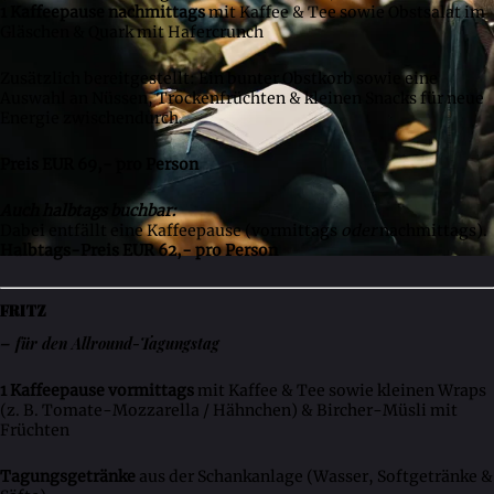
1 Kaffeepause nachmittags
mit Kaffee & Tee sowie Obstsalat im
Gläschen & Quark mit Hafercrunch
Zusätzlich bereitgestellt: Ein bunter Obstkorb sowie eine
Auswahl an Nüssen, Trockenfrüchten & kleinen Snacks für neue
Energie zwischendurch.
Preis EUR 69,- pro Person
Auch halbtags buchbar:
Dabei entfällt eine Kaffeepause (vormittags
oder
nachmittags).
Halbtags-Preis EUR 62,- pro Person
FRITZ
– für den Allround-Tagungstag
1 Kaffeepause vormittags
mit Kaffee & Tee sowie kleinen Wraps
(z. B. Tomate-Mozzarella / Hähnchen) & Bircher-Müsli mit
Früchten
Tagungsgetränke
aus der Schankanlage (Wasser, Softgetränke &