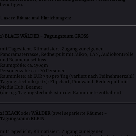
benötigen.
Unsere Räume und Einrichtungen:
1) BLACK WÄLDER - Tagungsraum GROSS
mit Tageslicht, Klimatisiert, Zugang zur eigenen
Panoramaterrasse, Rednerpult mit Mikro, LAN, Audiokontrolle
und Beameranschluss
Raumgröße: ca. 150qm
Personenzahl: ca. 120 Personen
Raummiete: ab EUR 390 pro Tag (variiert nach Teilnehmerzahl)
Tagungstechnik (je 1x): Flipchart, Pinnwand, Rednerpult mit
Media Hub, Beamer
(die o.g. Tagungstechnik ist in der Raummiete enthalten)
2) BLACK
oder
WÄLDER
(zwei separierte Räume)
-
Tagungsraum KLEIN
mit Tageslicht, Klimatisiert, Zugang zur eigenen