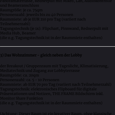
Panoramaterrasse, Rednerpult mit Mikro, Lan, Audiokontrolle
und Beameranschluss
Raumgröße: je ca. 75qm
Personenzahl: jeweils bis zu 40 Personen
Raummiete: ab je EUR 210 pro Tag (variiert nach
Teilnehmerzahl)
Tagungstechnik (je 1x): Flipchart, Pinnwand, Rednerpult mit
Media Hub, Beamer
(die o.g. Tagungstechnik ist in der Raummiete enthalten)
3) Das Wohnzimmer - gleich neben der Lobby
der Breakout / Gruppenraum mit Tageslicht, Klimatisierung,
Mediatechnik und Zugang zur Lobbyterrasse
Raumgröße: ca. 20qm
Personenzahl: ca. 5 - 10 Personen
Raummiete: ab EUR 70 pro Tag (variiert nach Teilnehmerzahl)
Tagungstechnik: elektronisches Flipboard für digitale
Präsentationen und Notizen, THE FRAME Bildschirm inkl.
Monitor Share Funktion
(die o.g. Tagungstechnik ist in der Raummiete enthalten)
(Achtung: Dieser Raum ist ein kreativer Raum, ohne klassische