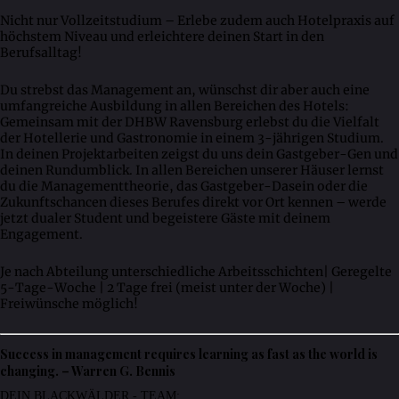
Nicht nur Vollzeitstudium – Erlebe zudem auch Hotelpraxis auf
höchstem Niveau und erleichtere deinen Start in den
Berufsalltag!
Du strebst das Management an, wünschst dir aber auch eine
umfangreiche Ausbildung in allen Bereichen des Hotels:
Gemeinsam mit der DHBW Ravensburg erlebst du die Vielfalt
der Hotellerie und Gastronomie in einem 3-jährigen Studium.
In deinen Projektarbeiten zeigst du uns dein Gastgeber-Gen und
deinen Rundumblick. In allen Bereichen unserer Häuser lernst
du die Managementtheorie, das Gastgeber-Dasein oder die
Zukunftschancen dieses Berufes direkt vor Ort kennen – werde
jetzt dualer Student und begeistere Gäste mit deinem
Engagement.
Je nach Abteilung unterschiedliche Arbeitsschichten| Geregelte
5-Tage-Woche | 2 Tage frei (meist unter der Woche) |
Freiwünsche möglich!
Success in management requires learning as fast as the world is
changing. – Warren G. Bennis
DEIN BLACKWÄLDER - TEAM: