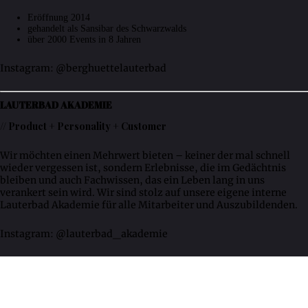
Eröffnung 2014
gehandelt als Sansibar des Schwarzwalds
über 2000 Events in 8 Jahren
Instagram: @berghuettelauterbad
LAUTERBAD AKADEMIE
// Product + Personality + Customer
Wir möchten einen Mehrwert bieten – keiner der mal schnell
wieder vergessen ist, sondern Erlebnisse, die im Gedächtnis
bleiben und auch Fachwissen, das ein Leben lang in uns
verankert sein wird. Wir sind stolz auf unsere eigene interne
Lauterbad Akademie für alle Mitarbeiter und Auszubildenden.
Instagram: @lauterbad_akademie