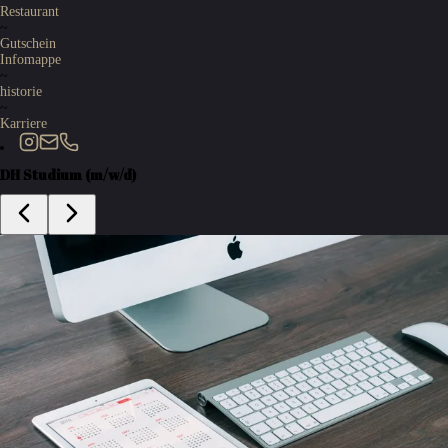
Restaurant
~
Gutschein
Infomappe
~
historie
~
Karriere
DH Studium (m/w/d)