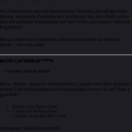
Wir fokussieren uns auf den Gourmet Bereich; allerdings ohne
Sterne. Regionale Produkte mit Einflüssen aus aller Welt sollen
hier als optische Kunstwerke auf den Teller, um unsere Gäste zu
begeistern.
Bei uns steht eine familiäre Arbeitsatmosphäre an oberster
Stelle – Wer wir sind?
HOTEL LAUTERBAD ****S
// Gourmet und Komfort
Ein 4-Sterne-Superior Wellnesshotel, gehört seit über 18 Jahren
zu den Top Wellnesshotels in Deutschland (von n-tv auf Platz 1
gewählt)
Bestnote vom Relax-Guide
5 Sterne bei Wellness-Stars
2 Hauben im großen RST-Guide
Instagram: @hotellauterbad