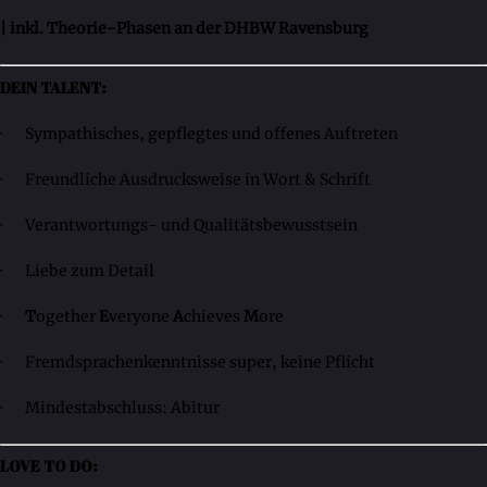
| inkl. Theorie-Phasen an der DHBW Ravensburg
DEIN TALENT:
· Sympathisches, gepflegtes und offenes Auftreten
· Freundliche Ausdrucksweise in Wort & Schrift
· Verantwortungs- und Qualitätsbewusstsein
· Liebe zum Detail
·
T
ogether
E
veryone
A
chieves
M
ore
· Fremdsprachenkenntnisse super, keine Pflicht
· Mindestabschluss: Abitur
LOVE TO DO: