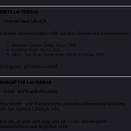
FRITZ LAUTERBAD
// Gourmet und Lifestyle
Urbaner Großstadtstyle trifft auf den Charme des Schwarzwalds
Gewinner German Design Award 2020
Gewinner Iconic Award 2021
GEO – Top 50 der besten neuen Hotels in Europa 2020
Instagram: @fritzlauterbad
BERGHÜTTE LAUTERBAD
// Event- und Wanderlocation
Eine Event- und Wanderhütte, zwischen Wiesen und Wäldern,
die den alpinen Lifestyle lebt.
Ein Ort, an dem sich Jung und Alt – Chic und Bequem –
Großstädtisch und Regional trifft.