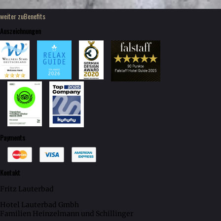
weiter zu
Benefits
Auszeichnungen
Payments
Kontakt
Fritz Lauterbad
Hotel Lauterbad Gmbh
Familien Heinzelmann und Schillinger