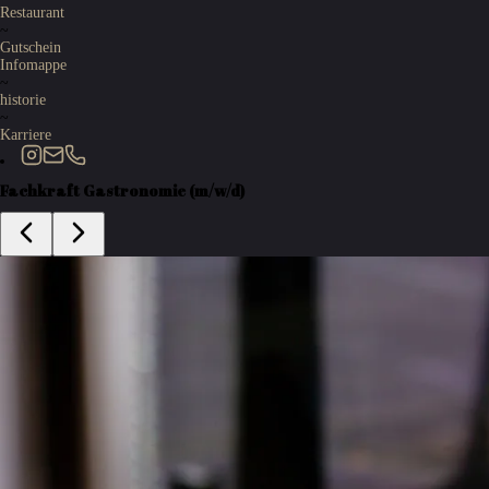
Restaurant
~
Gutschein
Infomappe
~
historie
~
Karriere
Fachkraft Gastronomie (m/w/d)