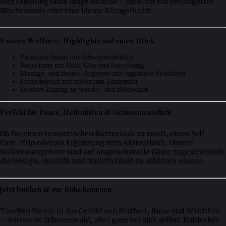
hier Erholung ohne lange Anreise – ideal für ein verlängertes
Wochenende oder eine kleine Alltagsflucht.
Unsere Wellness-Highlights auf einen Blick
Panorama-Sauna mit Schwarzwaldblick
Ruheräume mit Holz, Glas und Naturbezug
Massage- und Beauty-Angebote mit regionalen Produkten
Fitnessbereich mit modernem Equipment
Direkter Zugang zu Wander- und Bikewegen
Perfekt für Paare, Hedonisten & Genussmenschen
Ob für einen romantischen Kurzurlaub zu zweit, einen Self-
Care-Trip oder als Ergänzung zum Aktivurlaub: Unsere
Wellnessangebote sind auf anspruchsvolle Gäste zugeschnitten,
die Design, Qualität und Natürlichkeit zu schätzen wissen.
Jetzt buchen & zur Ruhe kommen
Tauchen Sie ein in das Gefühl von Klarheit, Ruhe und Weitblick
– mitten im Schwarzwald, aber ganz bei sich selbst. Entdecken