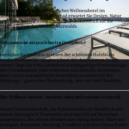
Suchen Sie ein außergewöhnliches Wellnesshotel im
Schwarzwald? Im Fritz Lauterbad erwartet Sie Design, Natur
und Tiefenentspannung – mit Panoramaausblick auf die
sanften Höhen des Nordschwarzwalds.
Entspannen im ausgezeichneten Designhotel
Genießen Sie Wellness in einem der schönsten Hotels des
Nordschwarzwalds: ausgezeichnet mit dem
German Design
Award
, liegt das Fritz Lauterbad in einzigartiger Panoramalage
über Freudenstadt. Hier verbinden sich stilvolle Architektur,
klare Linien und natürliche Materialien zu einem Ort des
Rückzugs – ganz ohne Übertreibung, aber mit viel Charakter.
Ihre Wellness-Auszeit – modern, ruhig und regional verwurzelt
Unsere Saunalandschaft, die Ruhebereiche mit Waldblick und
unsere Massagen & Treatments sind speziell auf Menschen
ausgerichtet, die echten Abstand zum Alltag suchen. Gäste aus
Stuttgart, Karlsruhe, Freiburg, Frankfurt und dem Elsass finden