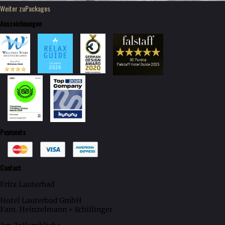
Weiter zu
Packages
Auszeichnungen
Payments
Contact
Fritz Lauterbad
Hotel Lauterbad GmbH
Fam. Heinzelmann + Schillinger