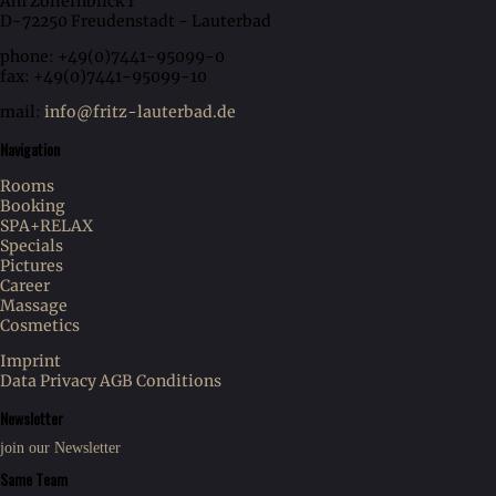
Am Zollernblick 1
D-72250 Freudenstadt - Lauterbad
phone: +49(0)7441-95099-0
fax: +49(0)7441-95099-10
mail:
info@fritz-lauterbad.de
Navigation
Rooms
Booking
SPA+RELAX
Specials
Pictures
Career
Massage
Cosmetics
Imprint
Data Privacy
AGB Conditions
Newsletter
join our Newsletter
Same Team