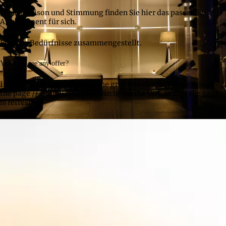
Je nach Saison und Stimmung finden Sie hier das passende
Arrangement für sich.
Für Ihre Bedürfnisse zusammengestellt.
You can't see any offer?
If no offers are displayed in the grey box above, please reload
the page // simply click the “circle” in the URL so that the page
is refreshed!