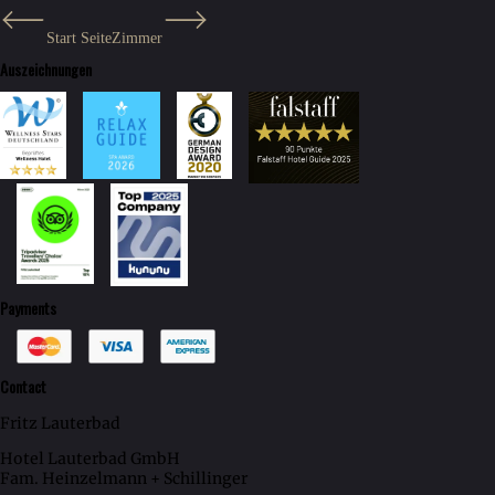
Start Seite
Zimmer
Auszeichnungen
Payments
Contact
Fritz Lauterbad
Hotel Lauterbad GmbH
Fam. Heinzelmann + Schillinger