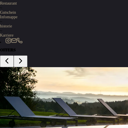
Restaurant
~
Gutschein
Infomappe
~
historie
~
Karriere
OFFERS