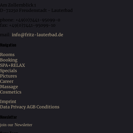
Am Zollernblick 1
D-72250 Freudenstadt - Lauterbad
phone: +49(0)7441-95099-0
fax: +49(0)7441-95099-10
mail:
info@fritz-lauterbad.de
Navigation
Rooms
Booking
SPA+RELAX
Specials
Pictures
Career
Massage
Cosmetics
Imprint
Data Privacy
AGB Conditions
Newsletter
join our Newsletter