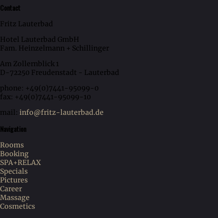
Contact
Fritz Lauterbad
Hotel Lauterbad GmbH
Fam. Heinzelmann + Schillinger
Am Zollernblick 1
D-72250 Freudenstadt - Lauterbad
phone: +49(0)7441-95099-0
fax: +49(0)7441-95099-10
mail:
info@fritz-lauterbad.de
Navigation
Rooms
Booking
SPA+RELAX
Specials
Pictures
Career
Massage
Cosmetics