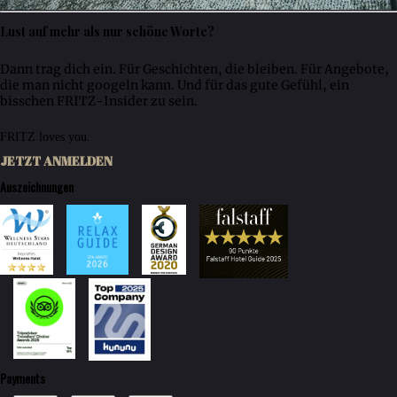
Lust auf mehr als nur schöne Worte?
Dann trag dich ein. Für Geschichten, die bleiben. Für Angebote,
die man nicht googeln kann. Und für das gute Gefühl, ein
bisschen FRITZ-Insider zu sein.
FRITZ loves you.
JETZT ANMELDEN
Auszeichnungen
Payments