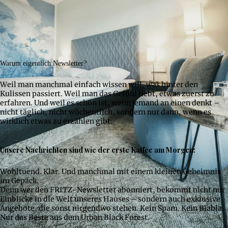
Warum eigentlich Newsletter?
Weil man manchmal einfach wissen will, was hinter den
Kulissen passiert. Weil man das Gefühl liebt, etwas zuerst zu
erfahren. Und weil es schön ist, wenn jemand an einen denkt –
nicht täglich, nicht wöchentlich, sondern nur dann, wenn es
wirklich etwas zu erzählen gibt.
Unsere Nachrichten sind wie der erste Kaffee am Morgen:
Wohltuend. Klar. Und manchmal mit einem kleinen Geheimnis
im Gepäck.
Denn wer den FRITZ-Newsletter abonniert, bekommt nicht nur
Einblicke in die Welt unseres Hauses – sondern auch exklusive
Angebote, die sonst nirgendwo stehen. Kein Spam. Kein Blabla.
Nur das Beste aus dem Urban Black Forest.