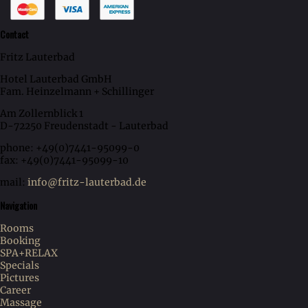
Contact
Fritz Lauterbad
Hotel Lauterbad GmbH
Fam. Heinzelmann + Schillinger
Am Zollernblick 1
D-72250 Freudenstadt - Lauterbad
phone: +49(0)7441-95099-0
fax: +49(0)7441-95099-10
mail:
info@fritz-lauterbad.de
Navigation
Rooms
Booking
SPA+RELAX
Specials
Pictures
Career
Massage