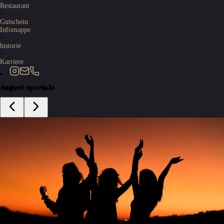
Restaurant
~
Gutschein
Infomappe
~
historie
~
Karriere
August specials