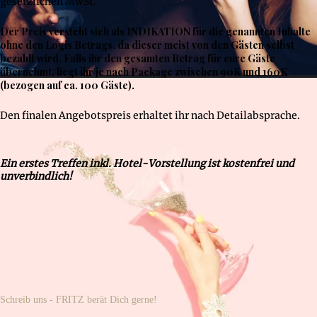
gesetzlichen MwSt.
Der Preis versteht sich als INDIKATION für die genannten Inhalte
ohne den Logis Betrags, da dieser meist von den Gästen selbst
bezahlt wird. Falls ihr den gesamten Betrag für eure Gäste
übernehmt, liegt ihr je nach Package zwischen 90K und 160K
(bezogen auf ca. 100 Gäste).
Den finalen Angebotspreis erhaltet ihr nach Detailabsprache.
Ein erstes Treffen inkl. Hotel-Vorstellung ist kostenfrei und
unverbindlich!
Schreib uns - FRITZ berät Dich gerne!