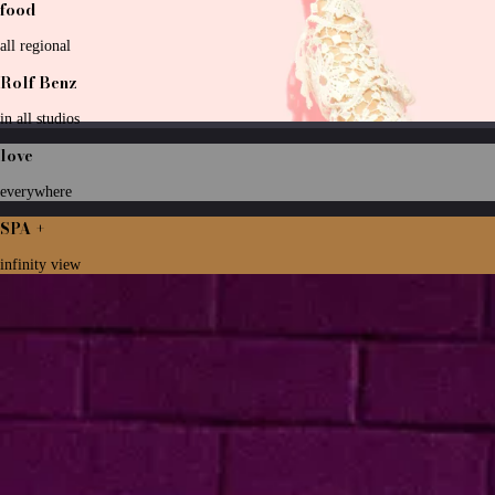
food
all regional
Rolf Benz
in all studios
love
everywhere
SPA +
infinity view