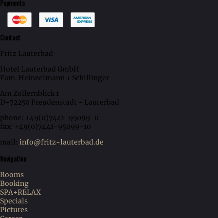
Payments
Contact
Fritz Lauterbad
Hotel Lauterbad GmbH
Fam. Heinzelmann + Schillinger
Am Zollernblick 1
D-72250 Freudenstadt - Lauterbad
phone: +49(0)7441-95099-0
fax: +49(0)7441-95099-10
mail:
info@fritz-lauterbad.de
Navigation
Rooms
Booking
SPA+RELAX
Specials
Pictures