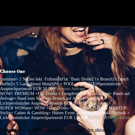
Choose One
Premium
= 2 Nächte inkl. Frühstück
Flat "Basic Drinks"
1x Brunch
2x Lunch
Buffet
2x 5 Gang Abend Menü
SPA + POOL + LOCATION
persönlicher
Ansprechpartner
ab EUR 50.000
Premium Anfrage
WOW
= PREMIUM +
Flat Drinks + Longdrinks
+ DJs am Abend
+ Bands auf
Anfrage
+ Band zum Sonntags Brunch auf Anfrage
+ Technik +
Licht
persönlicher Ansprechpartner
ab EUR 80.000
WOW Anfrage
SUPER WOWsen
= WOW +
Flat Drinks + Open Bar
+ HAIR & MAKEUP
Stylist
+ Casino & Gambling
+ Hütten Event an einem Abend
inkl. Technik +
Licht
persönlicher Ansprechpartner
ab EUR 120.000
SUPER WOWsen Anfrage
Die genannten Preise verstehen sich inkl. der aktuellen