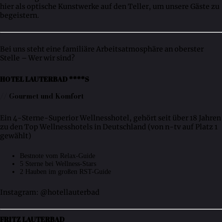
hier als optische Kunstwerke auf den Teller, um unsere Gäste zu
begeistern.
Bei uns steht eine familiäre Arbeitsatmosphäre an oberster
Stelle – Wer wir sind?
HOTEL LAUTERBAD ****S
// Gourmet und Komfort
Ein 4-Sterne-Superior Wellnesshotel, gehört seit über 18 Jahren
zu den Top Wellnesshotels in Deutschland (von n-tv auf Platz 1
gewählt)
Bestnote vom Relax-Guide
5 Sterne bei Wellness-Stars
2 Hauben im großen RST-Guide
Instagram: @hotellauterbad
FRITZ LAUTERBAD