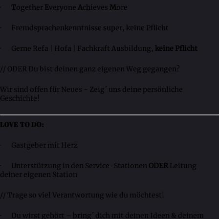
·
T
ogether
E
veryone
A
chieves
M
ore
· Fremdsprachenkenntnisse super, keine Pflicht
· Gerne Refa | Hofa | Fachkraft Ausbildung,
keine Pflicht
// ODER Du bist deinen ganz eigenen Weg gegangen?
Wir sind offen für Neues - Zeig´ uns deine persönliche
Geschichte!
LOVE TO DO:
· Gastgeber mit Herz
· Unterstützung in den Service-Stationen
ODER
Leitung
deiner eigenen Station
// Trage so viel Verantwortung wie du möchtest!
· Du wirst gehört – bring´ dich mit deinen Ideen & deinem