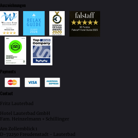
Auszeichnungen
Payments
Contact
Fritz Lauterbad
Hotel Lauterbad GmbH
Fam. Heinzelmann + Schillinger
Am Zollernblick 1
D-72250 Freudenstadt - Lauterbad