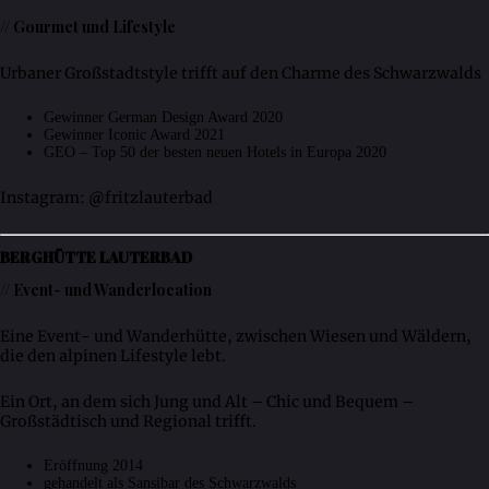
// Gourmet und Lifestyle
Urbaner Großstadtstyle trifft auf den Charme des Schwarzwalds
Gewinner German Design Award 2020
Gewinner Iconic Award 2021
GEO – Top 50 der besten neuen Hotels in Europa 2020
Instagram: @fritzlauterbad
BERGHÜTTE LAUTERBAD
// Event- und Wanderlocation
Eine Event- und Wanderhütte, zwischen Wiesen und Wäldern,
die den alpinen Lifestyle lebt.
Ein Ort, an dem sich Jung und Alt – Chic und Bequem –
Großstädtisch und Regional trifft.
Eröffnung 2014
gehandelt als Sansibar des Schwarzwalds