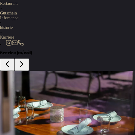
Restaurant
~
Gutschein
Infomappe
~
historie
~
Karriere
Service (m/w/d)