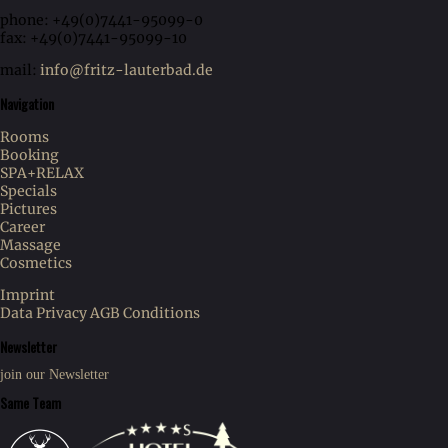
phone: +49(0)7441-95099-0
fax: +49(0)7441-95099-10
mail:
info@fritz-lauterbad.de
Navigation
Rooms
Booking
SPA+RELAX
Specials
Pictures
Career
Massage
Cosmetics
Imprint
Data Privacy
AGB Conditions
Newsletter
join our Newsletter
Same Team