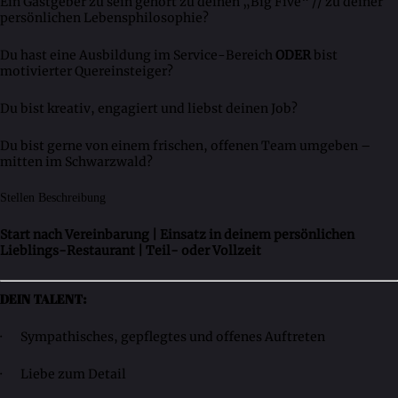
Ein Gastgeber zu sein gehört zu deinen „Big Five“ // zu deiner
persönlichen Lebensphilosophie?
Du hast eine Ausbildung im Service-Bereich
ODER
bist
motivierter Quereinsteiger?
Du bist kreativ, engagiert und liebst deinen Job?
Du bist gerne von einem frischen, offenen Team umgeben –
mitten im Schwarzwald?
Stellen Beschreibung
Start nach Vereinbarung | Einsatz in deinem persönlichen
Lieblings-Restaurant | Teil- oder Vollzeit
DEIN TALENT:
· Sympathisches, gepflegtes und offenes Auftreten
· Liebe zum Detail