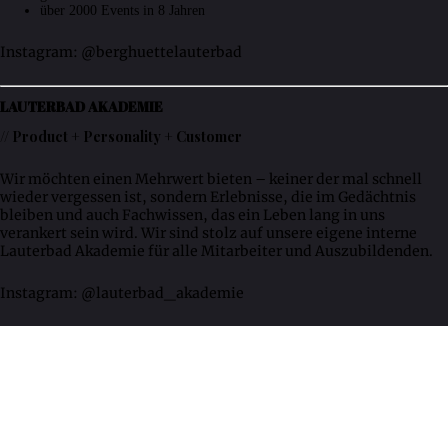
über 2000 Events in 8 Jahren
Instagram: @berghuettelauterbad
LAUTERBAD AKADEMIE
// Product + Personality + Customer
Wir möchten einen Mehrwert bieten – keiner der mal schnell
wieder vergessen ist, sondern Erlebnisse, die im Gedächtnis
bleiben und auch Fachwissen, das ein Leben lang in uns
verankert sein wird. Wir sind stolz auf unsere eigene interne
Lauterbad Akademie für alle Mitarbeiter und Auszubildenden.
Instagram: @lauterbad_akademie