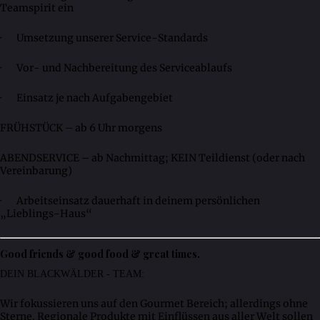
Teamspirit ein
· Umsetzung unserer Service-Standards
· Vor- und Nachbereitung des Serviceablaufs
· Einsatz je nach Aufgabengebiet
FRÜHSTÜCK – ab 6 Uhr morgens
ABENDSERVICE – ab Nachmittag; KEIN Teildienst (oder nach
Vereinbarung)
· Arbeitseinsatz dauerhaft in deinem persönlichen
„Lieblings-Haus“
Good friends & good food & great times.
DEIN BLACKWÄLDER - TEAM:
Wir fokussieren uns auf den Gourmet Bereich; allerdings ohne
Sterne. Regionale Produkte mit Einflüssen aus aller Welt sollen