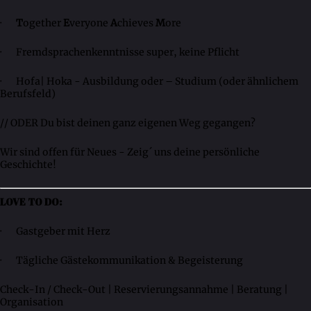
·
T
ogether
E
veryone
A
chieves
M
ore
· Fremdsprachenkenntnisse super, keine Pflicht
· Hofa| Hoka - Ausbildung oder – Studium (oder ähnlichem
Berufsfeld)
// ODER Du bist deinen ganz eigenen Weg gegangen?
Wir sind offen für Neues - Zeig´ uns deine persönliche
Geschichte!
LOVE TO DO:
· Gastgeber mit Herz
· Tägliche Gästekommunikation & Begeisterung
Check-In / Check-Out | Reservierungsannahme | Beratung |
Organisation