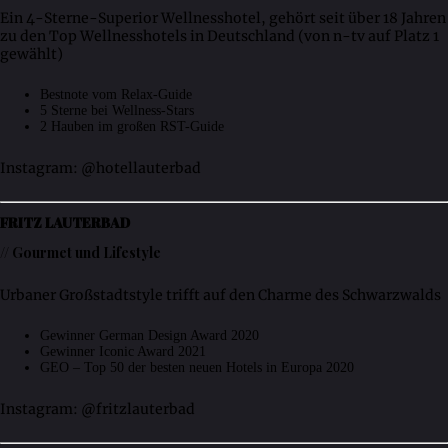
Ein 4-Sterne-Superior Wellnesshotel, gehört seit über 18 Jahren
zu den Top Wellnesshotels in Deutschland (von n-tv auf Platz 1
gewählt)
Bestnote vom Relax-Guide
5 Sterne bei Wellness-Stars
2 Hauben im großen RST-Guide
Instagram: @hotellauterbad
FRITZ LAUTERBAD
// Gourmet und Lifestyle
Urbaner Großstadtstyle trifft auf den Charme des Schwarzwalds
Gewinner German Design Award 2020
Gewinner Iconic Award 2021
GEO – Top 50 der besten neuen Hotels in Europa 2020
Instagram: @fritzlauterbad