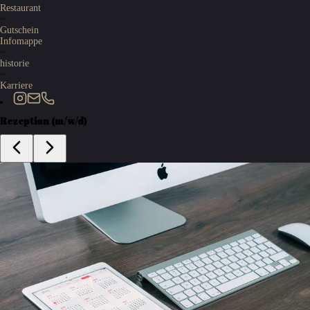
Restaurant
~
Gutschein
Infomappe
~
historie
~
Karriere
Rezeption (m/w/d)