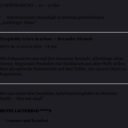
// SPÄTSCHICHT – 12 – 21 Uhr
· Arbeitseinsatz dauerhaft in deinem persönlichen
„Lieblings-Haus“
Hospitality is love in action. – Alexander Strauch
DEIN BLACKWÄLDER - TEAM:
Wir fokussieren uns auf den Gourmet Bereich; allerdings ohne
Sterne. Regionale Produkte mit Einflüssen aus aller Welt sollen
hier als optische Kunstwerke auf den Teller, um unsere Gäste zu
begeistern.
Bei uns steht eine familiäre Arbeitsatmosphäre an oberster
Stelle – Wer wir sind?
HOTEL LAUTERBAD ****S
// Gourmet und Komfort