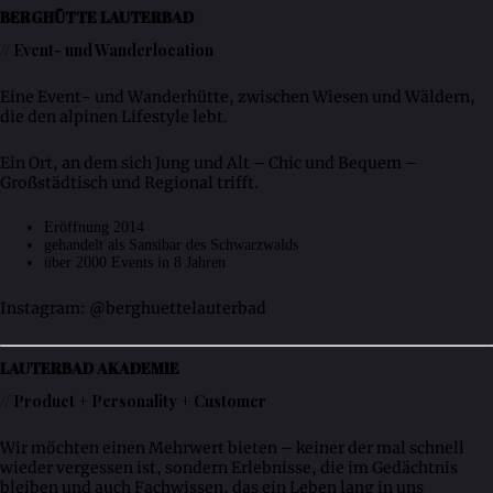
BERGHÜTTE LAUTERBAD
// Event- und Wanderlocation
Eine Event- und Wanderhütte, zwischen Wiesen und Wäldern,
die den alpinen Lifestyle lebt.
Ein Ort, an dem sich Jung und Alt – Chic und Bequem –
Großstädtisch und Regional trifft.
Eröffnung 2014
gehandelt als Sansibar des Schwarzwalds
über 2000 Events in 8 Jahren
Instagram: @berghuettelauterbad
LAUTERBAD AKADEMIE
// Product + Personality + Customer
Wir möchten einen Mehrwert bieten – keiner der mal schnell
wieder vergessen ist, sondern Erlebnisse, die im Gedächtnis
bleiben und auch Fachwissen, das ein Leben lang in uns