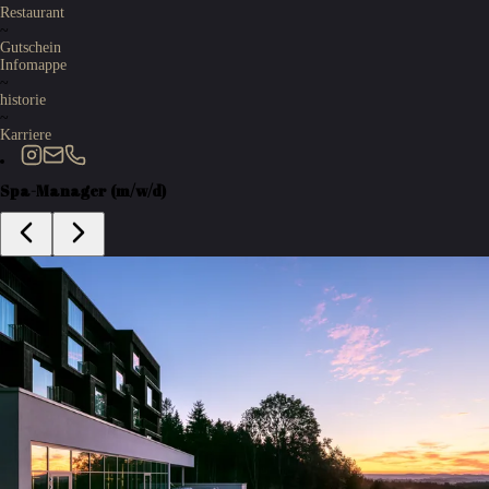
Restaurant
~
Gutschein
Infomappe
~
historie
~
Karriere
Spa-Manager (m/w/d)