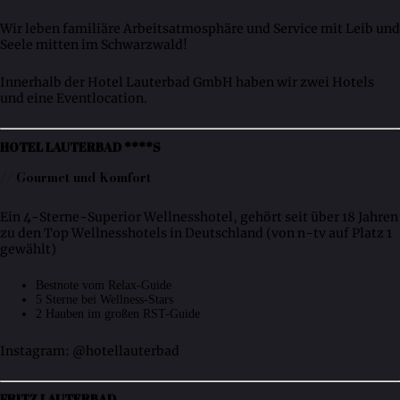
Wir leben familiäre Arbeitsatmosphäre und Service mit Leib und
Seele mitten im Schwarzwald!
Innerhalb der Hotel Lauterbad GmbH haben wir zwei Hotels
und eine Eventlocation.
HOTEL LAUTERBAD ****S
// Gourmet und Komfort
Ein 4-Sterne-Superior Wellnesshotel, gehört seit über 18 Jahren
zu den Top Wellnesshotels in Deutschland (von n-tv auf Platz 1
gewählt)
Bestnote vom Relax-Guide
5 Sterne bei Wellness-Stars
2 Hauben im großen RST-Guide
Instagram: @hotellauterbad
FRITZ LAUTERBAD