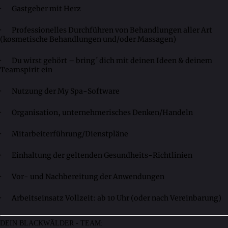
· Gastgeber mit Herz
· Professionelles Durchführen von Behandlungen aller Art
(kosmetische Behandlungen und/oder Massagen)
· Du wirst gehört – bring´ dich mit deinen Ideen & deinem
Teamspirit ein
· Nutzung der My Spa-Software
· Organisation, unternehmerisches Denken/Handeln
· Mitarbeiterführung/Dienstpläne
· Einhaltung der geltenden Gesundheits-Richtlinien
· Vor- und Nachbereitung der Anwendungen
· Arbeitseinsatz Vollzeit: ab 10 Uhr (oder nach Vereinbarung)
DEIN BLACKWÄLDER - TEAM: