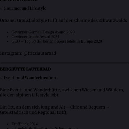
// Gourmet und Lifestyle
Urbaner Großstadtstyle trifft auf den Charme des Schwarzwalds
Gewinner German Design Award 2020
Gewinner Iconic Award 2021
GEO – Top 50 der besten neuen Hotels in Europa 2020
Instagram: @fritzlauterbad
BERGHÜTTE LAUTERBAD
// Event- und Wanderlocation
Eine Event- und Wanderhütte, zwischen Wiesen und Wäldern,
die den alpinen Lifestyle lebt.
Ein Ort, an dem sich Jung und Alt – Chic und Bequem –
Großstädtisch und Regional trifft.
Eröffnung 2014
gehandelt als Sansibar des Schwarzwalds