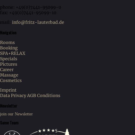
phone: +49(0)7441-95099-0
fax: +49(0)7441-95099-10
mail:
info@fritz-lauterbad.de
Navigation
Rooms
Booking
SPA+RELAX
Specials
Pictures
Career
Massage
Cosmetics
Imprint
Data Privacy
AGB Conditions
Newsletter
join our Newsletter
Same Team