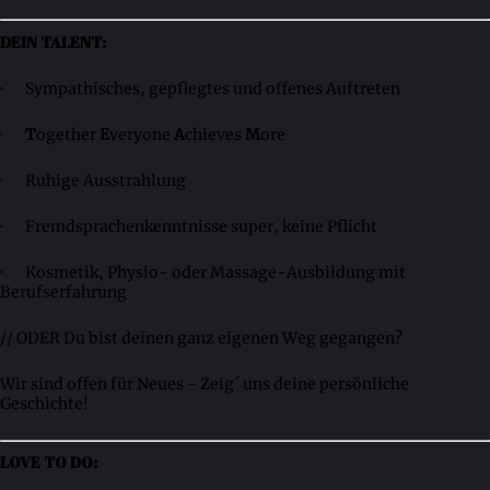
DEIN TALENT:
· Sympathisches, gepflegtes und offenes Auftreten
·
T
ogether
E
veryone
A
chieves
M
ore
· Ruhige Ausstrahlung
· Fremdsprachenkenntnisse super, keine Pflicht
· Kosmetik, Physio- oder Massage-Ausbildung mit
Berufserfahrung
// ODER Du bist deinen ganz eigenen Weg gegangen?
Wir sind offen für Neues - Zeig´ uns deine persönliche
Geschichte!
LOVE TO DO: