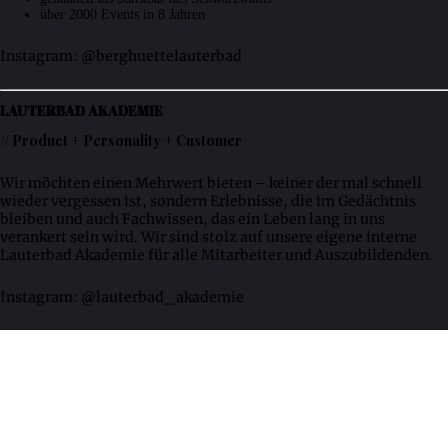
über 2000 Events in 8 Jahren
Instagram: @berghuettelauterbad
LAUTERBAD AKADEMIE
// Product + Personality + Customer
Wir möchten einen Mehrwert bieten – keiner der mal schnell
wieder vergessen ist, sondern Erlebnisse, die im Gedächtnis
bleiben und auch Fachwissen, das ein Leben lang in uns
verankert sein wird. Wir sind stolz auf unsere eigene interne
Lauterbad Akademie für alle Mitarbeiter und Auszubildenden.
Instagram: @lauterbad_akademie