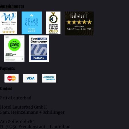
Auszeichnungen
Payments
Contact
Fritz Lauterbad
Hotel Lauterbad GmbH
Fam. Heinzelmann + Schillinger
Am Zollernblick 1
D-72250 Freudenstadt - Lauterbad