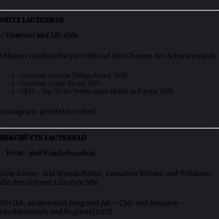
FRITZ LAUTERBAD
// Gourmet und Lifestyle
Urbaner Großstadtstyle trifft auf den Charme des Schwarzwalds
Gewinner German Design Award 2020
Gewinner Iconic Award 2021
GEO – Top 50 der besten neuen Hotels in Europa 2020
Instagram: @fritzlauterbad
BERGHÜTTE LAUTERBAD
// Event- und Wanderlocation
Eine Event- und Wanderhütte, zwischen Wiesen und Wäldern,
die den alpinen Lifestyle lebt.
Ein Ort, an dem sich Jung und Alt – Chic und Bequem –
Großstädtisch und Regional trifft.