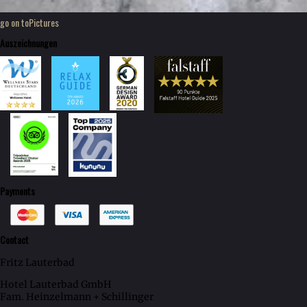
go on to
Pictures
Auszeichnungen
Payments
Contact
Fritz Lauterbad
Hotel Lauterbad GmbH
Fam. Heinzelmann + Schillinger