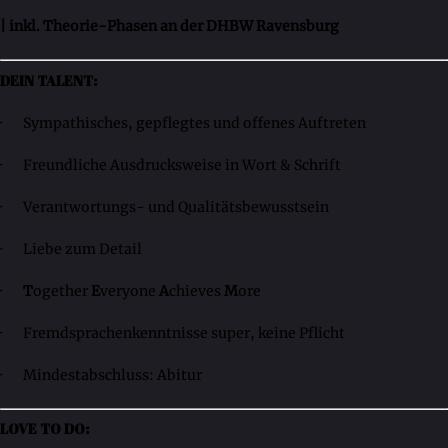
| inkl. Theorie-Phasen an der DHBW Ravensburg
DEIN TALENT:
· Sympathisches, gepflegtes und offenes Auftreten
· Freundliche Ausdrucksweise in Wort & Schrift
· Verantwortungs- und Qualitätsbewusstsein
· Liebe zum Detail
·
T
ogether
E
veryone
A
chieves
M
ore
· Fremdsprachenkenntnisse super, keine Pflicht
· Mindestabschluss: Abitur
LOVE TO DO: