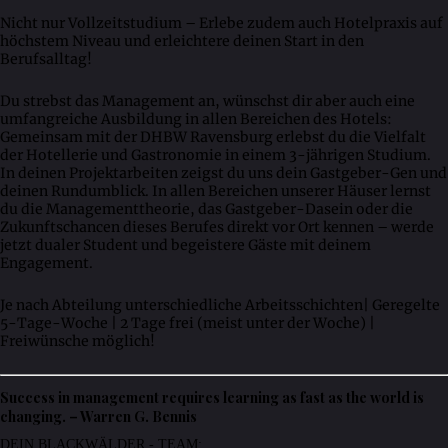
Nicht nur Vollzeitstudium – Erlebe zudem auch Hotelpraxis auf
höchstem Niveau und erleichtere deinen Start in den
Berufsalltag!
Du strebst das Management an, wünschst dir aber auch eine
umfangreiche Ausbildung in allen Bereichen des Hotels:
Gemeinsam mit der DHBW Ravensburg erlebst du die Vielfalt
der Hotellerie und Gastronomie in einem 3-jährigen Studium.
In deinen Projektarbeiten zeigst du uns dein Gastgeber-Gen und
deinen Rundumblick. In allen Bereichen unserer Häuser lernst
du die Managementtheorie, das Gastgeber-Dasein oder die
Zukunftschancen dieses Berufes direkt vor Ort kennen – werde
jetzt dualer Student und begeistere Gäste mit deinem
Engagement.
Je nach Abteilung unterschiedliche Arbeitsschichten| Geregelte
5-Tage-Woche | 2 Tage frei (meist unter der Woche) |
Freiwünsche möglich!
Success in management requires learning as fast as the world is
changing. – Warren G. Bennis
DEIN BLACKWÄLDER - TEAM: