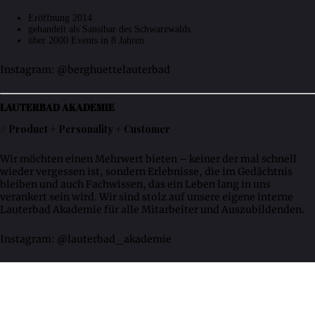
Eröffnung 2014
gehandelt als Sansibar des Schwarzwalds
über 2000 Events in 8 Jahren
Instagram: @berghuettelauterbad
LAUTERBAD AKADEMIE
// Product + Personality + Customer
Wir möchten einen Mehrwert bieten – keiner der mal schnell
wieder vergessen ist, sondern Erlebnisse, die im Gedächtnis
bleiben und auch Fachwissen, das ein Leben lang in uns
verankert sein wird. Wir sind stolz auf unsere eigene interne
Lauterbad Akademie für alle Mitarbeiter und Auszubildenden.
Instagram: @lauterbad_akademie