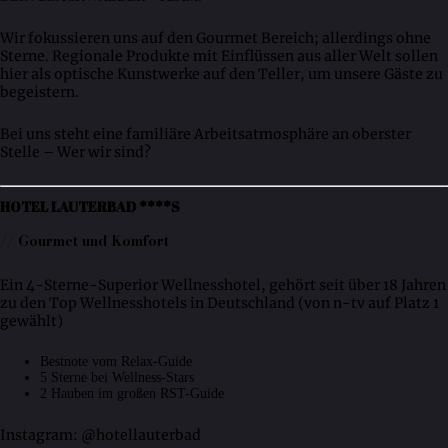
Wir fokussieren uns auf den Gourmet Bereich; allerdings ohne
Sterne. Regionale Produkte mit Einflüssen aus aller Welt sollen
hier als optische Kunstwerke auf den Teller, um unsere Gäste zu
begeistern.
Bei uns steht eine familiäre Arbeitsatmosphäre an oberster
Stelle – Wer wir sind?
HOTEL LAUTERBAD ****S
// Gourmet und Komfort
Ein 4-Sterne-Superior Wellnesshotel, gehört seit über 18 Jahren
zu den Top Wellnesshotels in Deutschland (von n-tv auf Platz 1
gewählt)
Bestnote vom Relax-Guide
5 Sterne bei Wellness-Stars
2 Hauben im großen RST-Guide
Instagram: @hotellauterbad