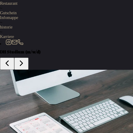
Restaurant
~
Gutschein
Infomappe
~
historie
~
Karriere
DH Studium (m/w/d)