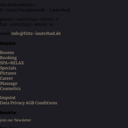
Am Zollernblick 1
D-72250 Freudenstadt - Lauterbad
phone: +49(0)7441-95099-0
fax: +49(0)7441-95099-10
mail:
info@fritz-lauterbad.de
Navigation
Rooms
Booking
SPA+RELAX
Specials
Pictures
Career
Massage
Cosmetics
Imprint
Data Privacy
AGB Conditions
Newsletter
join our Newsletter