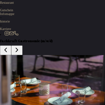
Restaurant
~
Gutschein
Infomappe
~
historie
~
Karriere
Fachkraft Gastronomie (m/w/d)