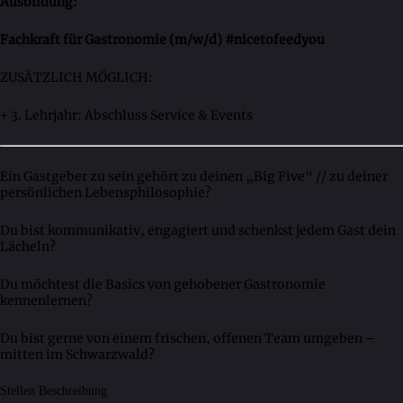
Ausbildung:
Fachkraft für Gastronomie (m/w/d) #nicetofeedyou
ZUSÄTZLICH MÖGLICH:
+ 3. Lehrjahr: Abschluss Service & Events
Ein Gastgeber zu sein gehört zu deinen „Big Five“ // zu deiner
persönlichen Lebensphilosophie?
Du bist kommunikativ, engagiert und schenkst jedem Gast dein
Lächeln?
Du möchtest die Basics von gehobener Gastronomie
kennenlernen?
Du bist gerne von einem frischen, offenen Team umgeben –
mitten im Schwarzwald?
Stellen Beschreibung