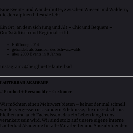
Eine Event- und Wanderhütte, zwischen Wiesen und Wäldern,
die den alpinen Lifestyle lebt.
Ein Ort, an dem sich Jung und Alt – Chic und Bequem –
Großstädtisch und Regional trifft.
Eröffnung 2014
gehandelt als Sansibar des Schwarzwalds
über 2000 Events in 8 Jahren
Instagram: @berghuettelauterbad
LAUTERBAD AKADEMIE
// Product + Personality + Customer
Wir möchten einen Mehrwert bieten – keiner der mal schnell
wieder vergessen ist, sondern Erlebnisse, die im Gedächtnis
bleiben und auch Fachwissen, das ein Leben lang in uns
verankert sein wird. Wir sind stolz auf unsere eigene interne
Lauterbad Akademie für alle Mitarbeiter und Auszubildenden.