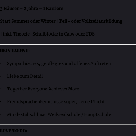
3 Häuser – 2 Jahre – 1 Karriere
Start Sommer oder Winter | Teil- oder Vollzeitausbildung
| inkl. Theorie-Schulblöcke in Calw oder FDS
DEIN TALENT:
· Sympathisches, gepflegtes und offenes Auftreten
· Liebe zum Detail
·
T
ogether
E
veryone
A
chieves
M
ore
· Fremdsprachenkenntnisse super, keine Pflicht
· Mindestabschluss: Werkrealschule / Hauptschule
LOVE TO DO: