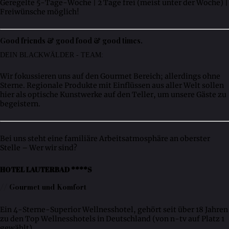
Geregelte 5-Tage-Woche | 2 Tage frei (meist unter der Woche) |
Freiwünsche möglich!
Good friends & good food & good times.
DEIN BLACKWÄLDER - TEAM:
Wir fokussieren uns auf den Gourmet Bereich; allerdings ohne
Sterne. Regionale Produkte mit Einflüssen aus aller Welt sollen
hier als optische Kunstwerke auf den Teller, um unsere Gäste zu
begeistern.
Bei uns steht eine familiäre Arbeitsatmosphäre an oberster
Stelle – Wer wir sind?
HOTEL LAUTERBAD ****S
// Gourmet und Komfort
Ein 4-Sterne-Superior Wellnesshotel, gehört seit über 18 Jahren
zu den Top Wellnesshotels in Deutschland (von n-tv auf Platz 1
gewählt)