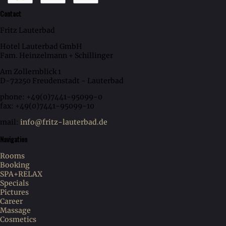
Contact
Fritz Lauterbad
Hotel Lauterbad GmbH
Fam. Heinzelmann + Schillinger
Am Zollernblick 1
D-72250 Freudenstadt - Lauterbad
phone: +49(0)7441-95099-0
fax: +49(0)7441-95099-10
mail:
info@fritz-lauterbad.de
Navigation
Rooms
Booking
SPA+RELAX
Specials
Pictures
Career
Massage
Cosmetics