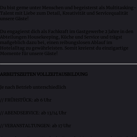
Du bist gerne unter Menschen und begeisterst als Multitasking-
Talent mit Liebe zum Detail, Kreativität und Servicequalität
unsere Gäste!
Du engagierst dich als Fachkraft im Gastgewerbe 2 Jahre in den
Abteilungen Housekeeping, Küche und Service und trägst
maßgeblich dazu bei, einen reibungslosen Ablauf im
Hotelalltag zu gewährleisten. Somit kreierst du einzigartige
Momente für unsere Gäste!
ARBEITSZEITEN VOLLZEITAUSBILDUNG
Je nach Betrieb unterschiedlich
// FRÜHSTÜCK: ab 6 Uhr
// ABENDSERVICE: ab 13/14 Uhr
// VERANSTALTUNGEN: ab 17 Uhr