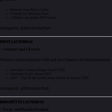
Bestnote vom Relax-Guide
5 Sterne bei Wellness-Stars
2 Hauben im großen RST-Guide
Instagram: @hotellauterbad
FRITZ LAUTERBAD
// Gourmet und Lifestyle
Urbaner Großstadtstyle trifft auf den Charme des Schwarzwalds
Gewinner German Design Award 2020
Gewinner Iconic Award 2021
GEO – Top 50 der besten neuen Hotels in Europa 2020
Instagram: @fritzlauterbad
BERGHÜTTE LAUTERBAD
// Event- und Wanderlocation